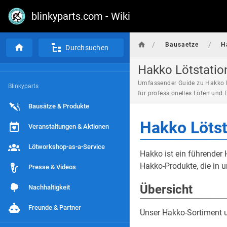
blinkyparts.com - Wiki
/
/
Bausaetze
H
Durchsuchen
Hakko Lötstatio
Umfassender Guide zu Hakko L
Blinkyparts
für professionelles Löten und 
Bausätze & Produkte
Hakko Lötst
Veranstaltungen & Aktionen
Lötworkshop-as-a-Service
Hakko ist ein führender 
Hakko-Produkte, die in 
Presse & Videos
Übersicht
Nachhaltigkeit
Freunde & Partner
Unser Hakko-Sortiment 