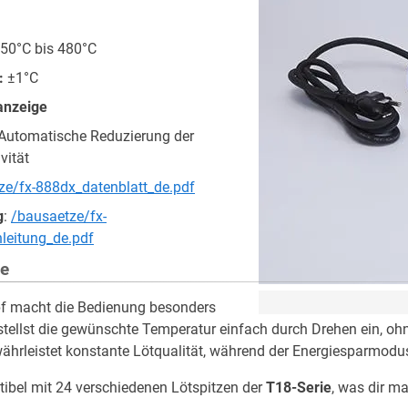
50°C bis 480°C
:
±1°C
anzeige
Automatische Reduzierung der
vität
ze/fx-888dx_datenblatt_de.pdf
g
:
/bausaetze/fx-
leitung_de.pdf
e
pf macht die Bedienung besonders
u stellst die gewünschte Temperatur einfach durch Drehen ein, 
hrleistet konstante Lötqualität, während der Energiesparmodus
ibel mit 24 verschiedenen Lötspitzen der
T18-Serie
, was dir ma