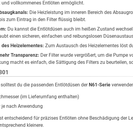
 und vollkommenes Entlöten ermöglicht.
bsaugkanals:
Die Heizleistung im inneren Bereich des Absaugro
s zum Eintrag in den Filter flüssig bleibt.
em:
Du kannst die Entlötdüsen auch im heißen Zustand wechseln
aubt einen sicheren, einfachen und reibungslosen Düsenaustau
 des Heizelementes:
Zum Austausch des Heizelementes löst du
 mehr Transparenz:
Der Filter wurde vergrößert, um die Pumpe v
ng macht es einfach, die Sättigung des Filters zu beurteilen, s
-301
 solltest du die passenden Entlötdüsen der
N61-Serie
verwenden.
hmesser (im Lieferumfang enthalten)
r je nach Anwendung
st entscheidend für präzises Entlöten ohne Beschädigung der Lei
ntsprechend kleinere.