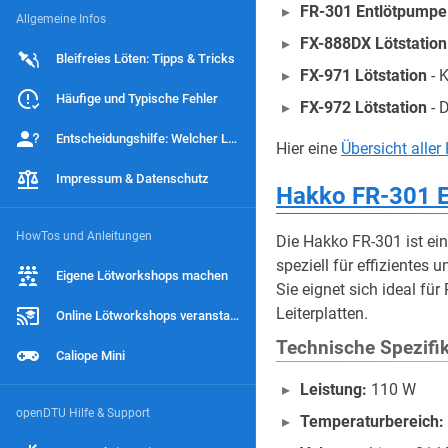
FR-301 Entlötpumpe
Allgemeine Infos
FX-888DX Lötstation
Bleifreies Löten: Tipps & Tricks
FX-971 Lötstation
- 
Häufige und Typische Fehler
FX-972 Lötstation
- 
Entscheidungshilfe: Welcher Lötbausatz?
Hier eine
Übersicht alle
Impressum & Datenschutz
Hakko FR-301 
HowTos und Anleitungen
Die Hakko FR-301 ist eine
speziell für effizientes 
Eigene Lötworkshops machen
Sie eignet sich ideal fü
Leiterplatten.
Online Lötworkshops veranstalten
Technische Spezifi
Caliope Mini
Leistung:
110 W
openDTU Hilfe & Support
Temperaturbereich: