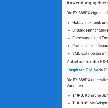
Anwendungsgebiet
Die FX-888DX eignet sich
Hobby-Elektronik und
Bildungseinrichtung
Forschungs- und Ent
Professionelle Repar
SMD-Lötarbeiten mit
Zubehör für die FX
Lötspitzen T18-Serie
Die FX-888DX unterstütz
Varianten:
T18-B:
Konische Spit
T18-D16:
Meißelspitz