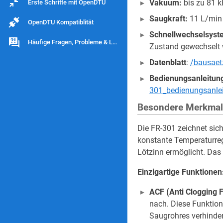
Vakuum:
bis zu 81 
Erste Schritte mit OpenDTU
Saugkraft:
11 L/min
OpenDTU Kompatiblität
Schnellwechselsyst
Häufige Fragen, Probleme & Lösungen
Zustand gewechselt
Datenblatt
:
/bausaet
Bedienungsanleitun
301_bedienungsanle
Besondere Merkmal
Die FR-301 zeichnet sich
konstante Temperaturreg
Lötzinn ermöglicht. Das
Einzigartige Funktionen
ACF (Anti Clogging F
nach. Diese Funktion
Saugrohres verhinder