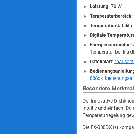
Leistung:
70 W
Temperaturbereich:
Temperaturstabilität
Digitale Temperatur
Energiesparmodus:
Temperatur bei Inakti
Datenblatt
:
/bausaet
Bedienungsanleitun
888dx_bedienungsan
Besondere Merkmal
Der innovative Drehkno
intuitiv und einfach. D
Temperaturregelung gewä
Die FX-888DX ist kompat