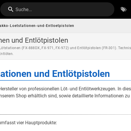
Suche...
akko-Loetstationen-und-Entloetpistolen
nen und Entlötpistolen
ötstationen (FX-888DX, FX-971, FX-972) und Entlötpistolen (FR-301). Techn
Entlöten.
ationen und Entlötpistolen
Hersteller von professionellen Löt- und Entlötwerkzeugen. In die
unserem Shop erhältlich sind, sowie detaillierte Informationen
umfasst vier Hauptprodukte: